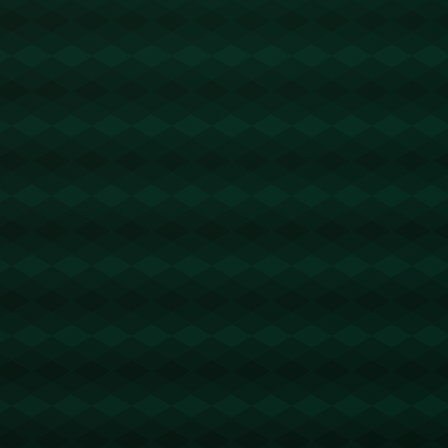
高的**战术素养**。他不仅通过精准的传球和机敏的跑位连续制造威
球，点燃了全场观众的激情。随后，另一名攻击手利用反击机会打入制胜一