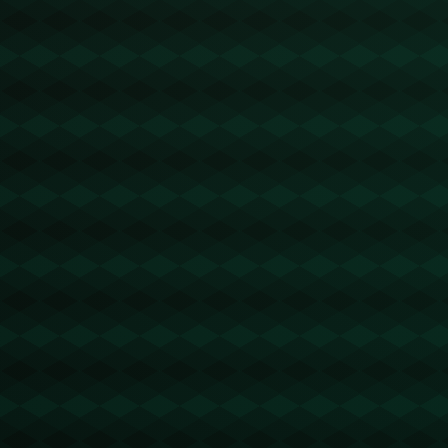
值得一提的是，上海申花的中场核心在这场比赛中展现了极
劳。在下半场，申花的前锋抓住机会，以一脚劲射打入扳平