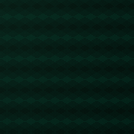
胁，还参与了两粒进球的策划，为球队的逆转胜利立下汗马功
球，帮助球队最终以2-1锁定胜局。