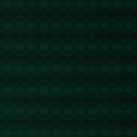
赛中展现了强大的战斗力与求胜欲望，而长春亚泰也同样不甘
率先打破僵局，占据了心理优势。然而，上海申花并没有因此