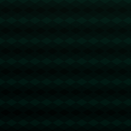
这场比赛不仅为球迷奉献了一场精彩纷呈的视觉盛宴，也让
此外，新援的加入也为申花带来了全新的活力，特别是在关
长春亚泰虽然在比赛中遗憾落败，但他们所展现出的拼搏精
**从比赛看未来：中超竞争愈发激烈**
中超联赛的开始，不仅仅是一场简单的体育赛事，更是对各
**技战术水平**还是球员个人能力的提升，都是球迷们值
在未来的赛季中，各支球队将不断调整和优化自己的阵容与
的期待。