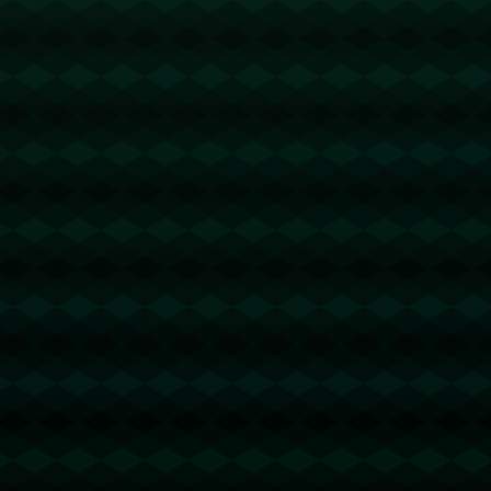
人看到了中超各队在新赛季的潜力和期望。上海申花展示了他们在**整体
键时刻的表现堪称亮眼。
神和技战术素养同样赢得了尊重。在未来的赛季中，这支球队仍然有机会
支球队备战成果的全面检阅。从本场上海申花与长春亚泰的比赛来看，各队
得关注的话题。
战术，以期在联赛中取得更好的成绩。而上海申花与长春亚泰的精彩对