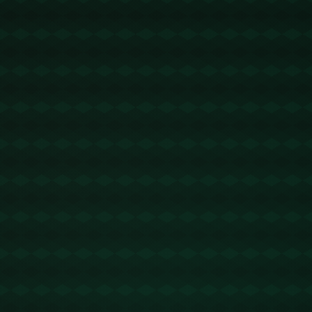
当比赛进入白热化阶段，超级明星的表现往往决定着胜负，
而维金斯在这场比赛中用**23分、4篮板、3盖帽的全面数据
**证明了自己的价值。他不仅在进攻端火力全开，还凭借顽
强的防守封盖对手的投篮，展现了全面球员的实力。
这并不是维金斯第一次扮演这种“大腿”角色。在上赛季总决
赛期间，他同样成为勇士队的关键人物，用强硬的防守和稳
定的中距离投射帮助球队夺冠。**维金斯一直被认为是勇士
的“X因素”**，他能用不占球权的方式在进攻端高效输出，
也能利用自己的敏捷和弹跳，在防守端成为对方的噩梦。
值得注意的是，这场比赛中维金斯频繁持球执行关键回合的
进攻，这在以库里和克莱为主要火力点的勇士体系中并不常
见。**他精准的终结能力和冷静的心态**，为球队注入了信
心。23分只是表面数据，这背后透露出的是对维金斯越来越
多的信任。