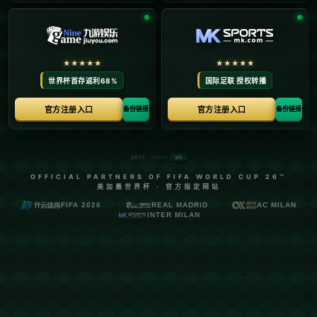
栏目：熊猫体育官网入口
发布时间：2026-08-05
# 我们也成大腿了？维金斯疯狂持球砍23分4板3帽，李凯尔
替补贡献14分
**导语**：在最近一场NBA比赛中，安德鲁·维金斯和李凯
尔的优异表现成为焦点。维金斯凭借超强的个人发挥砍下23
分、4个篮板和3次盖帽，而替补出场的李凯尔则交出了14分
的不俗答卷。这场比赛不仅再一次证明了维金斯关键时刻的
担当，也让球迷重新看到了李凯尔在替补阵容中的价值。他
们用自己的表现，捍卫了球队的荣誉，也让外界感慨：我们
也有“大腿”了！
---
## **维金斯——关键先生，攻防兼备的全面体现**