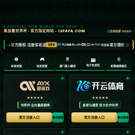
罗马诺：姆巴佩自由球员身份离开 巴黎节省2
亿欧.