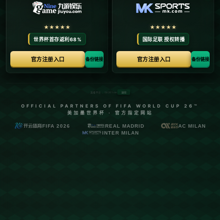
栏目：熊猫体育官网入口
发布时间：2026-08-05
**姆巴佩自由离队：巴黎节省2亿欧元的背后**
在足球界，一个球员的转会往往会对其俱乐部的财务状况产
生重要影响。这次，法国足球明星**基利安·姆巴佩**成为
焦点。在著名足球转会记者罗马诺的爆料下，姆巴佩将以自
由球员身份离开巴黎圣日耳曼，这一决定让巴黎节省了2亿
欧元巨额费用。
*姆巴佩**离队的消息，迅速引发了球迷和媒体的广泛关
注。作为当今足坛最炙手可热的球星之一，姆巴佩的去留一
直是各大豪门关注的焦点。在这篇文章中，我们将深入探讨
这次转会对巴黎圣日耳曼的影响，以及自由转会模式如何为
俱乐部带来可能的财务自由。