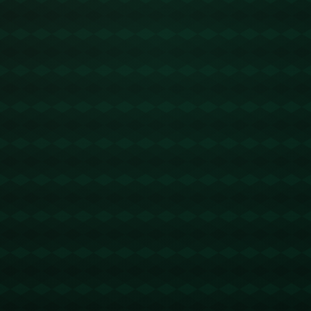
**自由转会的经济影响**
姆巴佩的合同到期，使得他可以以自由身份离队，这意味着
巴黎圣日耳曼不会从中获得直接的转会收入。然而，对于一
个年薪超过3000万欧元的球员来说，巴黎通过避免支付续约
和忠诚奖金等常规费用，至少能够节省2亿欧元。这些资金