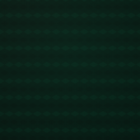
热点。在多场比赛中，**纳萨里奥凭借出色的球商与灵活的
跑位能力多次完成关键进球，对手难以防范**，而这一优势
在这场比赛中可能成为决定胜局的关键。
另外，三镇的其他三名外援也不容小觑。从中场的控制到前
锋的高效输出，三镇可以打出生动、流畅的攻守转换。在对
战河南时，四外援的组合不仅能弥补中场控制力的差距，还
可能通过更多的进攻方式***撕裂对手的防线***。这种***
外援人数占优的战术***，历来被认为是中超联赛破局的一
大武器。在另一层面，也给河南队增加了更多的压力。
### **河南三外援出战，策略或以“稳”为主**
相较于三镇的四外援首发，河南选择了三外援配置。从表面
上看，河南似乎处于人数上的劣势，但实际上，他们极为讲
究战术平衡。无论是中场调度还是整体阵容的均衡性，河南