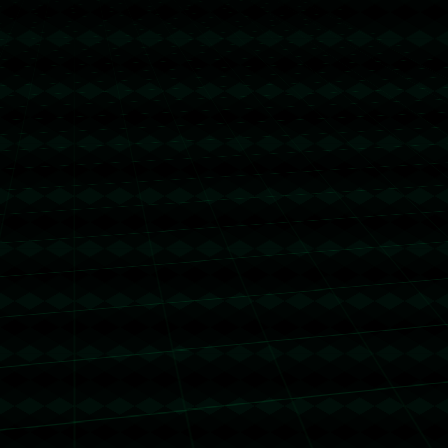
上一篇：
逆境咬牙，感天动地！湖人爆冷战胜火箭！詹姆斯吾皇万岁！​.