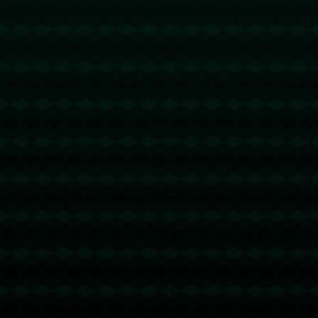
更重要的是，本赛季的西部赛区本就强手如林，勇士与掘