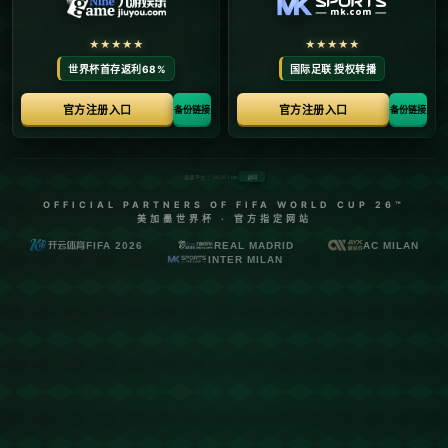
栏目：熊猫体育官网入口
发布时间：2026-08-08
**前言**
在中国足球职业联赛中，阵容的选配往往直接影响比赛的结
果。这一次，深圳队与梅州队的对决中，两队都派出了实力
非凡的外援阵容。其中，戴伟浚和叶楚贵的出场尤为引人关
注。本文将深入探讨两队的战术布局以及球员的表现，并剖
析这场 4 外援对决的潜在影响。
**深圳队与梅州队的首发阵容分析**
这场比赛中，深圳队和梅州队均选择派出 4 名外援，这表明
双方都希望以强大的外援实力来主导比赛。据悉，深圳首发
阵容中包括巴西前锋、葡萄牙中卫、以及两名来自非洲的强
力中场；而梅州队则派出了来自阿根廷的攻击组合和两名稳
重的后卫。**强大的外援组合**不仅提升了比赛的整体节