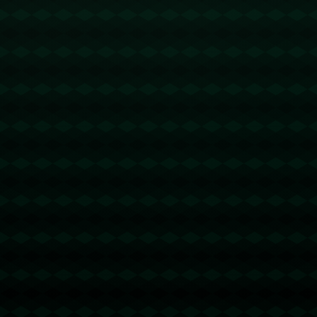
卫的防守稳定性来构筑铜墙铁壁，确保防守时的稳固。
**比赛深入探讨：案例分析**
在比赛的关键时刻，深圳队的一次攻势成为整场比赛的转折
点。*巴西前锋*接到*戴伟浚*的精准传球，在梅州队防线空
档中成功插入射门。此时，戴伟浚通过快速的转身与出球展
现了其杰出的个人能力和游戏视野。在这个案例中，不难看
出球员之间的默契和互动对于球队整体发挥的必要性。
**关键词融入：深圳、梅州、4外援、戴伟浚、叶楚贵**