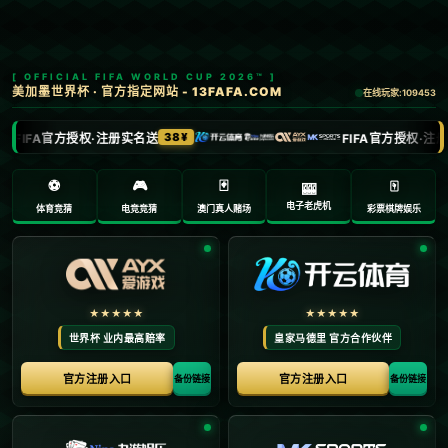
深圳vs梅州首发：4外援PK 戴伟浚、叶楚贵出
战.