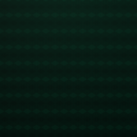
奏，还为两队在场上的策略布局提供了更多选择。
**重点球员：戴伟浚和叶楚贵的表现**
在这场比赛中，两位实力派本土球员——戴伟浚和叶楚贵也
悉数登场。作为深圳队的核心中场，*戴伟浚*一直以来凭借
其优秀的调度能力和敏锐的比赛嗅觉被广泛关注。他的出场
使得深圳队中场的组织更加流畅，为队伍进攻层面带来更多
可能。而梅州队的*叶楚贵*则在进攻端表现出色，凭借其不
俗的速度和灵活的跑位，频繁制造威胁。
**战略布局与战术分析**
从战略角度来看，深圳队在比赛中更多地依赖外援的个人能
力，通过中前场的快速传导来打开局面。戴伟浚的出色组织
则成为他们阵地战中的一个关键环节。而梅州队的战术则更
为扎实，他们除了依靠叶楚贵的跑动威胁之外，还利用双后