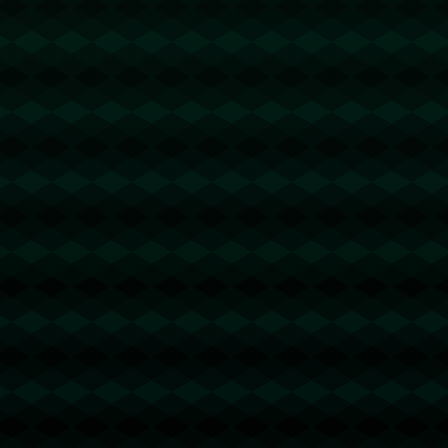
2016年南非對陣塞內加爾的一場世界杯預選賽**，就因裁判一次荒謬的點
時，重賽往往是唯一可以真正達成“補償公平”的手段。有人或許認為，
的做法，正是將**平等的原則應用於足球每個角落**。
，更希望促進制度層面的改進。例如，未來裁判團隊的培訓將會更加強
誤的可能性進一步降低。