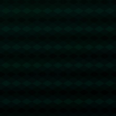
球判罰而被FIFA要求重賽。FIFA當時指出，裁判的一次明
比賽一旦結束，所有結果都應該無法更改，但對於那些因明顯
調關鍵時刻的判斷力；此外，技術層面也會引入更多精確化設