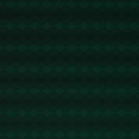
**
何解決始終是國際足壇的重要課題。近日，**荷蘭足協（KNVB）**的
問題**。本文將帶您探討這次決定的深層原因及其對足球運動的影響。
吹哨，無論對勁旅還是弱旅，其標準應一視同仁。然而，荷蘭足協的一
會讓未來的比賽陷入不斷申訴的泥潭？官員的解釋讓我們看到了另一個角