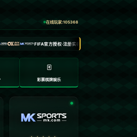
们
产品中心
新闻中心
联系我们