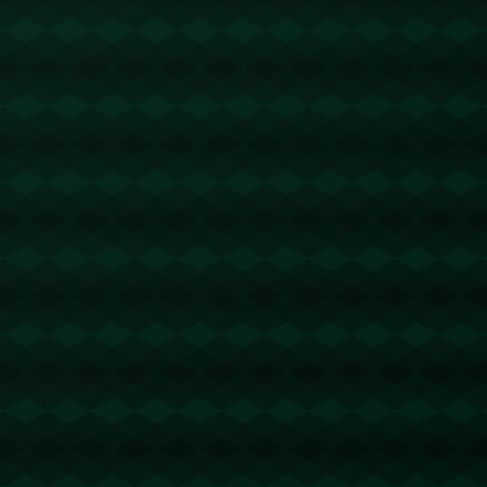
技術失誤錯判了一項關鍵的進球是否有效，這直接影響到比賽
作任何反應，那麼參賽球隊會逐漸對裁判的決策公信力失去信
上消除這些隱患，並規避更多不公事件的重現。