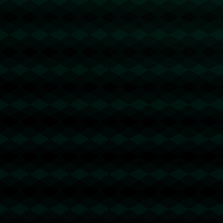
近年來，越來越多的籃球場館開始將電競元素融入實體比賽
近真實比賽場景，而如今**洛杉磯快船的主場似乎反過來成為
例如，快船主場內的數位展示可同步顯示球員即時數據、比
星互動等，與遊戲中可選擇的“街頭模式”有異曲同工之妙。
舉一個例子，早在2021年，薩克拉門托國王隊也率先在
設計將遊戲氛圍真正帶入現場。
---
### **快船場館布局能否改變球員心理？**
**正如傑倫·格林提到的那樣，身處這樣的場館宛如進入
燈光配置會影響運動員的比賽表現。例如，在球場上的燈光