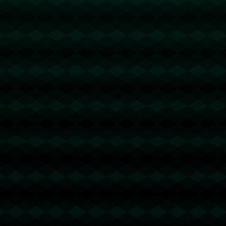
場景中，以滿足新一代年輕球迷對互動式體驗的渴求。《NBA 2K》作
了“還原或致敬”遊戲場景的典範。**
賽分析甚至AR特效，讓人感覺自己在玩遊戲操作介面；還有球館周圍的
球館內啟用了區塊鏈票務與觀眾互動體驗，以完全數位化進行比賽內容管理
一個地方不同世界。** 這種科技與空間設計的結合，不僅對觀眾是一種刺
強度分布可以增加球員的視覺集中度，LED屏幕適時播放的重要數據也